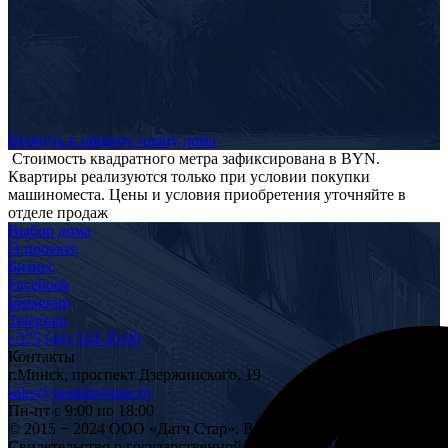
Вернуть к общему плану дома
Стоимость квадратного метра зафиксирована в BYN.
Квартиры реализуются только при условии покупки
машиноместа. Цены и условия приобретения уточняйте в
отделе продаж
Выбор дома
О проекте
Бизнес
Facebook
Instagram
Telegram
+375 (44) 534-30-00
Контакты
г.
Минск
,
проспект Дзержинского, 19
sales@grandavenue.by
Пн-пт с 9:00 по 18:00
© 2015 − 2024 ООО «Датч Стар». Все права защищены
Свидетельство о государственной регистрации от №