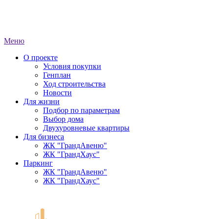
Меню
О проекте
Условия покупки
Генплан
Ход строительства
Новости
Для жизни
Подбор по параметрам
Выбор дома
Двухуровневые квартиры
Для бизнеса
ЖК "ГрандАвеню"
ЖК "ГрандХаус"
Паркинг
ЖК "ГрандАвеню"
ЖК "ГрандХаус"