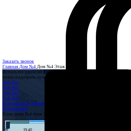
Заказать звонок
Главная
Дом №4
Дом №4 Этаж 10
Используя удобную фильтрацию, Вы можете максимально
точно подобрать лучшую для Вас квартиру
Дом №1
Дом №2
Дом №3
Дом №4
В шахматном порядке
Планировки
План дома №4 этаж 10