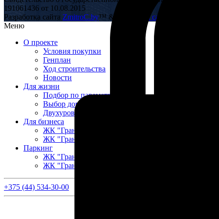
191061436 от 10.08.2015
Разработка сайта
ZmitroC.by
™ &
Раскрутка сайта
Меню
О проекте
Условия покупки
Генплан
Ход строительства
Новости
Для жизни
Подбор по параметрам
Выбор дома
Двухуровневые квартиры
Для бизнеса
ЖК "ГрандАвеню"
ЖК "ГрандХаус"
Паркинг
ЖК "ГрандАвеню"
ЖК "ГрандХаус"
+375 (44) 534-30-00