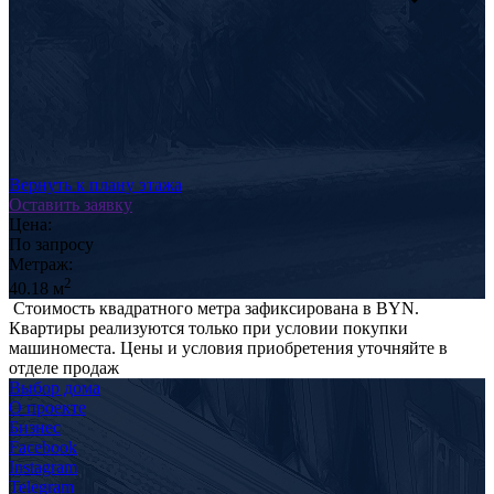
Вернуть к плану этажа
Оставить заявку
Цена:
По запросу
Метраж:
2
40.18 м
Стоимость квадратного метра зафиксирована в BYN.
Квартиры реализуются только при условии покупки
машиноместа. Цены и условия приобретения уточняйте в
отделе продаж
Выбор дома
О проекте
Бизнес
Facebook
Instagram
Telegram