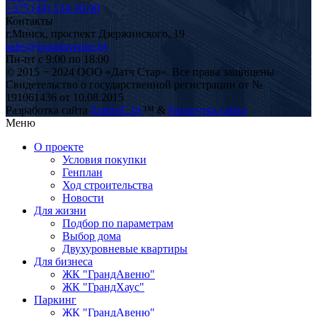
+375 (44) 534-30-00
Контакты
г.
Минск
,
проспект Дзержинского, 19
sales@grandavenue.by
Пн-пт с 9:00 по 18:00
© 2015 − 2024 ООО «Датч Стар». Все права защищены
Свидетельство о государственной регистрации от №
191061436 от 10.08.2015
Разработка сайта
ZmitroC.by
™ &
Раскрутка сайта
Меню
О проекте
Условия покупки
Генплан
Ход строительства
Новости
Для жизни
Подбор по параметрам
Выбор дома
Двухуровневые квартиры
Для бизнеса
ЖК "ГрандАвеню"
ЖК "ГрандХаус"
Паркинг
ЖК "ГрандАвеню"