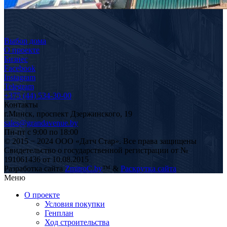
Выбор дома
О проекте
Бизнес
Facebook
Instagram
Telegram
+375 (44) 534-30-00
Контакты
г.
Минск
,
проспект Дзержинского, 19
sales@grandavenue.by
Пн-пт с 9:00 по 18:00
© 2015 − 2024 ООО «Датч Стар». Все права защищены
Свидетельство о государственной регистрации от №
191061436 от 10.08.2015
Разработка сайта
ZmitroC.by
™ &
Раскрутка сайта
Меню
О проекте
Условия покупки
Генплан
Ход строительства