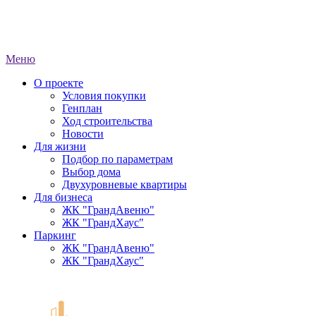
Меню
О проекте
Условия покупки
Генплан
Ход строительства
Новости
Для жизни
Подбор по параметрам
Выбор дома
Двухуровневые квартиры
Для бизнеса
ЖК "ГрандАвеню"
ЖК "ГрандХаус"
Паркинг
ЖК "ГрандАвеню"
ЖК "ГрандХаус"