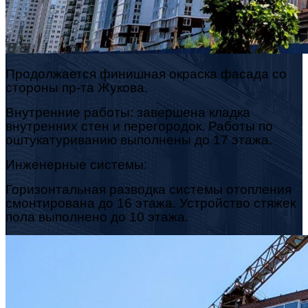
Продолжается финишная окраска фасада со
стороны пр-та Жукова.
Внутренние работы: завершена кладка
внутренних стен и перегородок. Работы по
оштукатуриванию выполнены до 17 этажа.
Инженерные системы:
Горизонтальная разводка системы отопления
смонтирована до 16 этажа. Устройство стяжек
пола выполнено до 10 этажа.