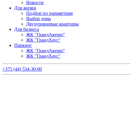
Новости
Для жизни
Подбор по параметрам
Выбор дома
Двухуровневые квартиры
Для бизнеса
ЖК "ГрандАвеню"
ЖК "ГрандХаус"
Паркинг
ЖК "ГрандАвеню"
ЖК "ГрандХаус"
+375 (44) 534-30-00