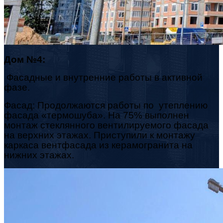
Дом №4:
Фасадные и внутренние работы в активной
фазе.
Фасад: Продолжаются работы по утеплению
фасада «термошуба». На 75% выполнен
монтаж стеклянного вентилируемого фасада
на верхних этажах. Приступили к монтажу
каркаса вентфасада из керамогранита на
нижних этажах.